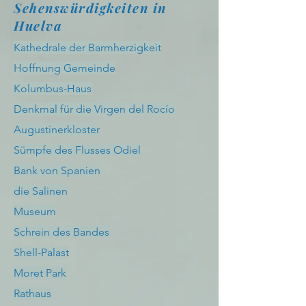
Sehenswürdigkeiten in
Huelva
Kathedrale der Barmherzigkeit
Hoffnung Gemeinde
Kolumbus-Haus
Denkmal für die Virgen del Rocío
Augustinerkloster
Sümpfe des Flusses Odiel
Bank von Spanien
die Salinen
Museum
Schrein des Bandes
Shell-Palast
Moret Park
Rathaus