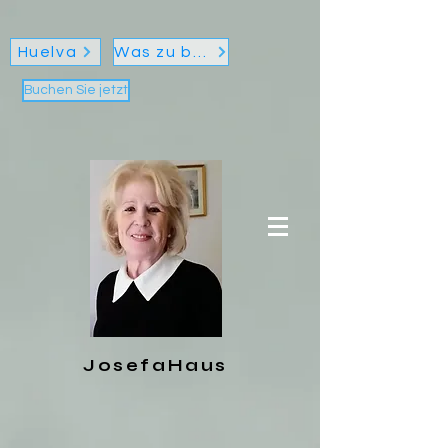
Huelva
Was zu besuchen
Buchen Sie jetzt
JosefaHaus