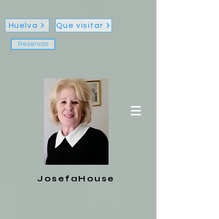
Huelva
Que visitar
Reservas
JosefaHouse