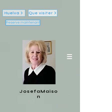
Huelva
Que visiter
Reserve maintenant
JosefaMaiso
n