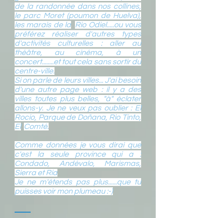
de la randonnée dans nos collines,
le parc Moret (poumon de Huelva),
les marais de la
Rio Odiel.....ou vous
préférez réaliser d'autres types
d'activités culturelles : aller au
théâtre, au cinéma, à un
concert........et tout cela sans sortir du
centre-ville.
Si on parle de leurs villes... J'ai besoin
d'une autre page web : il y a des
villes toutes plus belles, "à" éclater
allons-y. Je ne veux pas oublier : El
Rocío, Parque de Doñana, Rio Tinto,
El
Comté.
Comme données je vous dirai que
c'est la seule province qui a :
Condado, Andévalo, Marismas,
Sierra et Ría
Je ne m'étends pas plus......que tu
puisses voir mon plumeau :-)