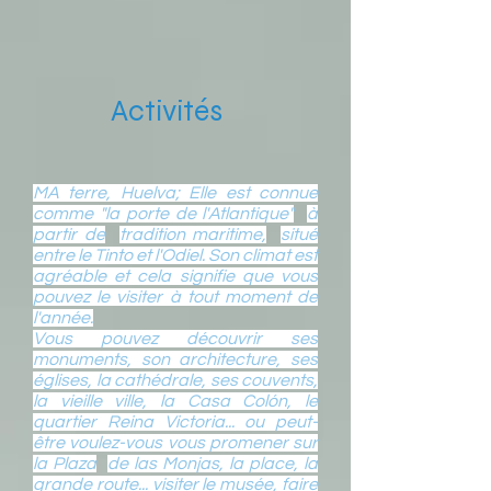
Activités
MA terre, Huelva; Elle est connue
comme "la porte de l'Atlantique"
à
partir de
tradition maritime,
situé
entre le Tinto et l'Odiel. Son climat est
agréable et cela signifie que vous
pouvez le visiter à tout moment de
l'année.
Vous pouvez découvrir ses
monuments, son architecture, ses
églises, la cathédrale, ses couvents,
la vieille ville, la Casa Colón, le
quartier Reina Victoria... ou peut-
être voulez-vous vous promener sur
la Plaza
de las Monjas, la place, la
grande route... visiter le musée, faire